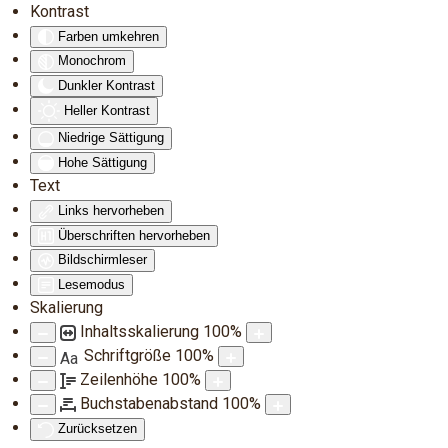
Kontrast
Farben umkehren
Zum Hauptinhalt springen
Monochrom
Dunkler Kontrast
Heller Kontrast
Niedrige Sättigung
Hohe Sättigung
Text
Links hervorheben
Überschriften hervorheben
Bildschirmleser
Lesemodus
Skalierung
Inhaltsskalierung
100
%
Schriftgröße
100
%
Aa
Zeilenhöhe
100
%
Buchstabenabstand
100
%
Zurücksetzen